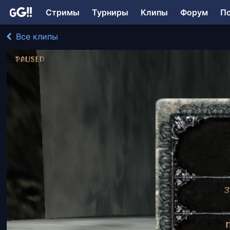
Стримы
Турниры
Клипы
Форум
П
Все клипы
RKane играл в Gothic
148 просмотров