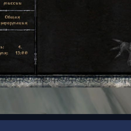
00:19
/
00:30