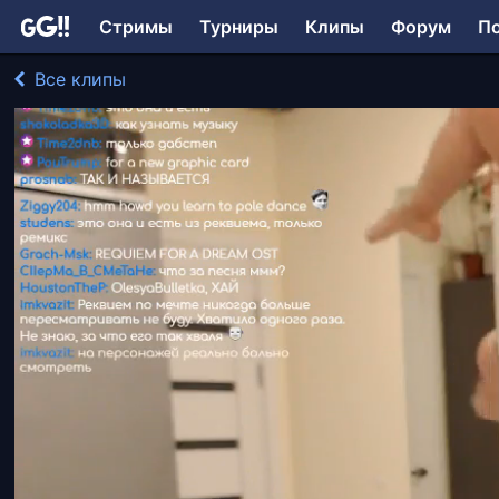
Стримы
Турниры
Клипы
Форум
П
Все клипы
OlesyaBulletka играл в Творчество
249 просмотров