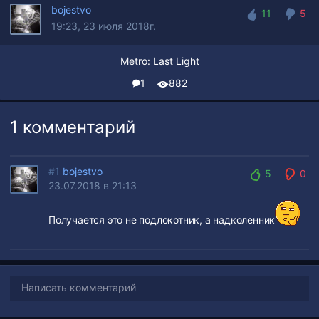
bojestvo
11
5
19:23, 23 июля 2018г.
11
5
Metro: Last Light
1
882
1 комментарий
#1
bojestvo
5
0
23.07.2018 в 21:13
5
0
Получается это не подлокотник, а надколенник
Написать комментарий