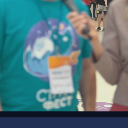
00:20
/
00:28