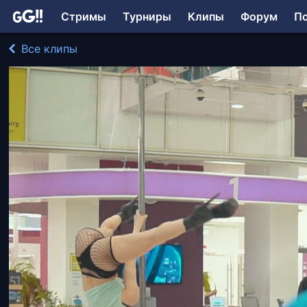
Стримы
Турниры
Клипы
Форум
П
Все клипы
Pontya играл в Другое
1272 просмотра