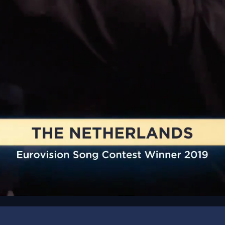
00:15
/
00:30