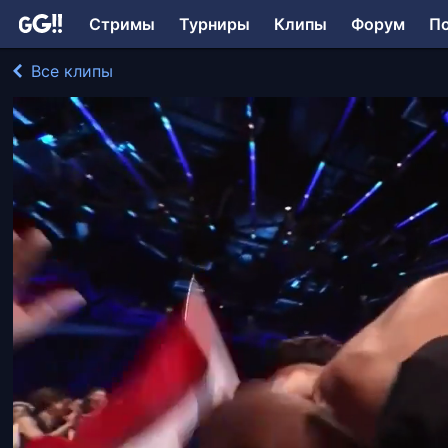
Стримы
Турниры
Клипы
Форум
П
Все клипы
frozza играл в Другое
382 просмотра