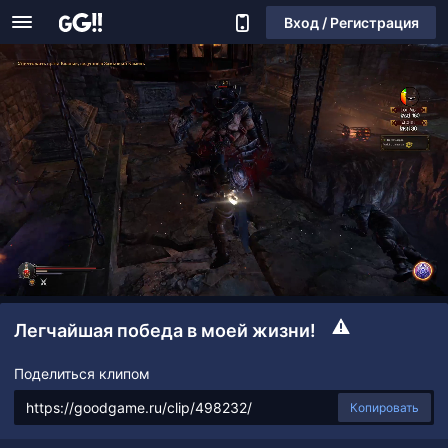
Вход / Регистрация
Легчайшая победа в моей жизни!
Поделиться клипом
Копировать