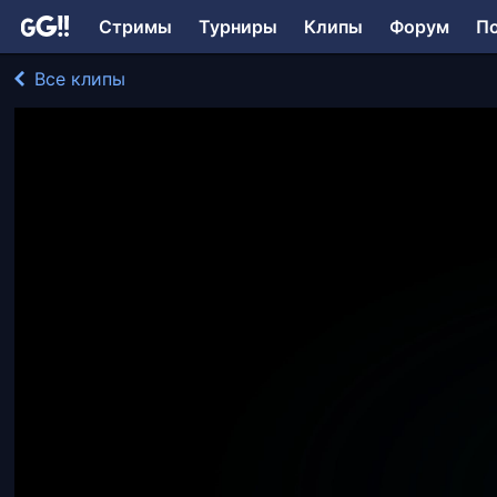
Стримы
Турниры
Клипы
Форум
П
Все клипы
tescatlipoka играл в Другое
208 просмотров