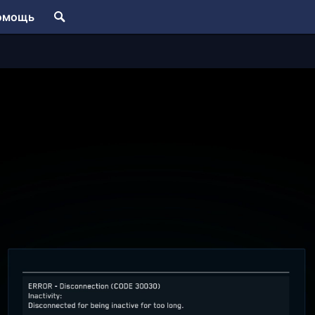
омощь