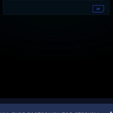
00:18
/
00:32