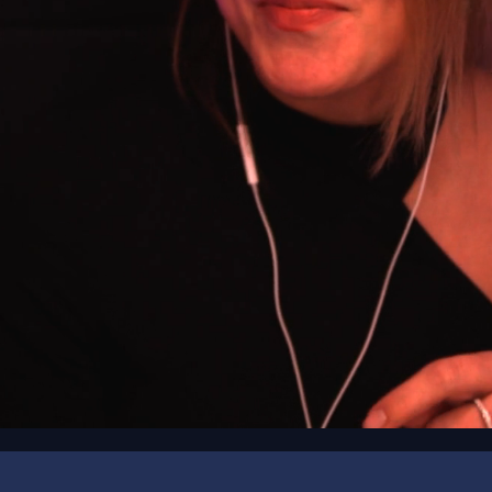
00:17
/
00:20