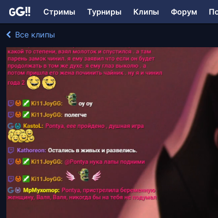
Стримы
Турниры
Клипы
Форум
П
Все клипы
Pontya играл в The Beast Inside
4244 просмотра