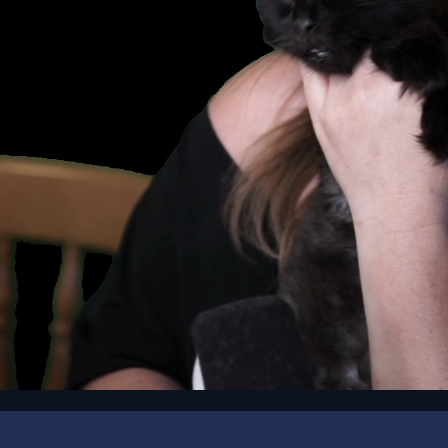
00:19
/
00:40