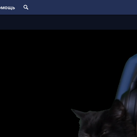
омощь