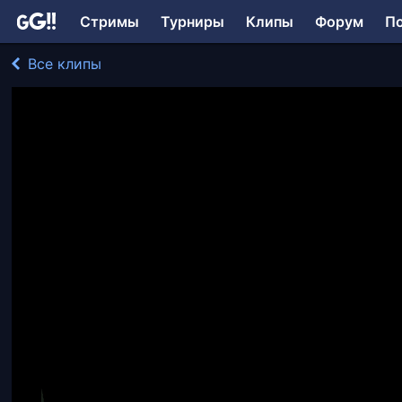
Стримы
Турниры
Клипы
Форум
П
Все клипы
Miker играл в Stray
332 просмотра