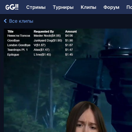
Стримы
Турниры
Клипы
Форум
П
Все клипы
Maria_Moon играл в Другое
213 просмотров