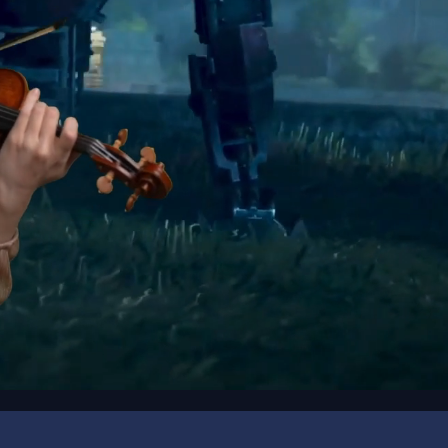
00:20
/
01:44