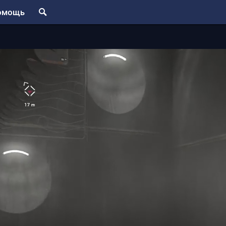
омощь