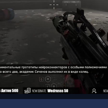
00:19
/
01:00