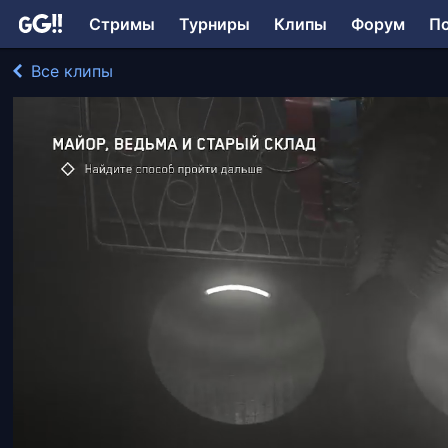
Стримы
Турниры
Клипы
Форум
П
Все клипы
bonivur играл в Atomic Heart
170 просмотров