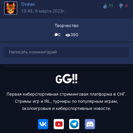
Dvaian
11
0
13:48, 6 марта 2023г.
11
0
Творчество
0
390
Написать комментарий
Первая киберспортивная стриминговая платформа в СНГ.
Стримы игр и IRL, турниры по популярным играм,
околоигровые и киберспортивные новости.