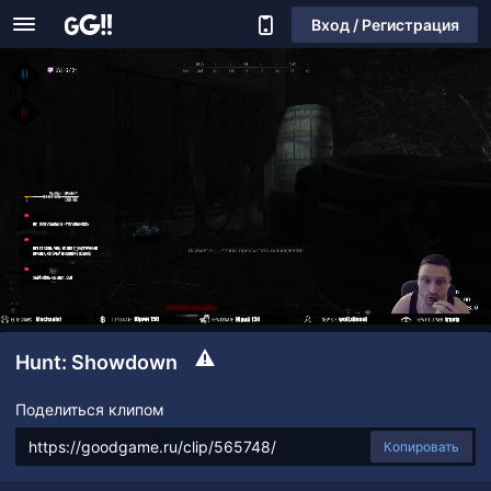
Вход / Регистрация
Hunt: Showdown
Поделиться клипом
Копировать