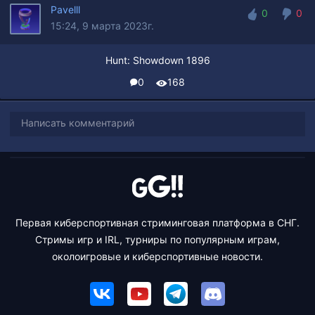
Pavelll
0
0
15:24, 9 марта 2023г.
0
0
Hunt: Showdown 1896
0
168
Написать комментарий
Первая киберспортивная стриминговая платформа в СНГ.
Стримы игр и IRL, турниры по популярным играм,
околоигровые и киберспортивные новости.