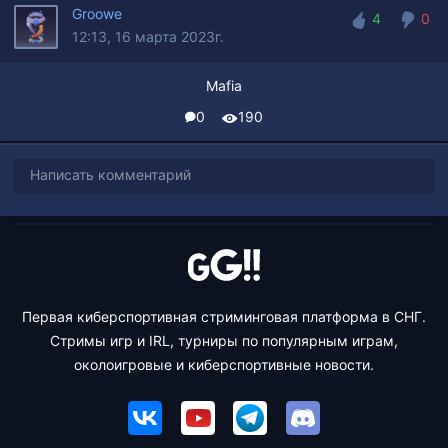
Groowe
4
0
12:13, 16 марта 2023г.
4
0
Mafia
0
190
Написать комментарий
Первая киберспортивная стриминговая платформа в СНГ.
Стримы игр и IRL, турниры по популярным играм,
околоигровые и киберспортивные новости.