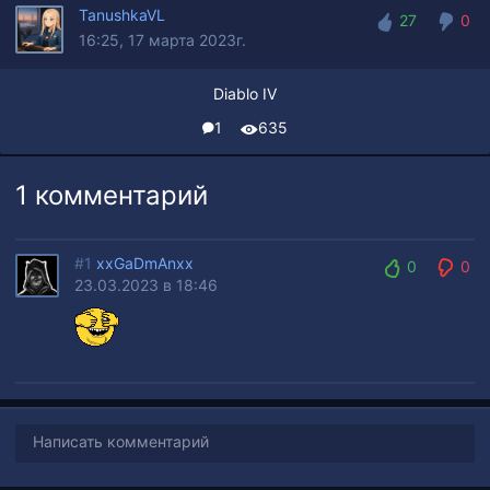
TanushkaVL
27
0
16:25, 17 марта 2023г.
27
0
Diablo IV
1
635
1 комментарий
#1
xxGaDmAnxx
0
0
23.03.2023 в 18:46
0
0
Написать комментарий