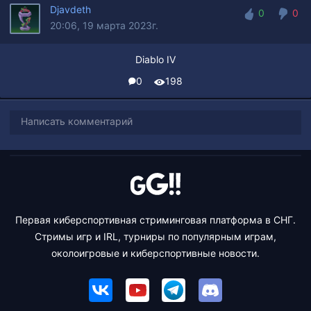
Djavdeth
0
0
20:06, 19 марта 2023г.
0
0
Diablo IV
0
198
Написать комментарий
Первая киберспортивная стриминговая платформа в СНГ.
Стримы игр и IRL, турниры по популярным играм,
околоигровые и киберспортивные новости.