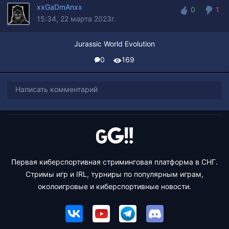
xxGaDmAnxx
0
1
15:34, 22 марта 2023г.
0
1
Jurassic World Evolution
0
169
Написать комментарий
Первая киберспортивная стриминговая платформа в СНГ.
Стримы игр и IRL, турниры по популярным играм,
околоигровые и киберспортивные новости.