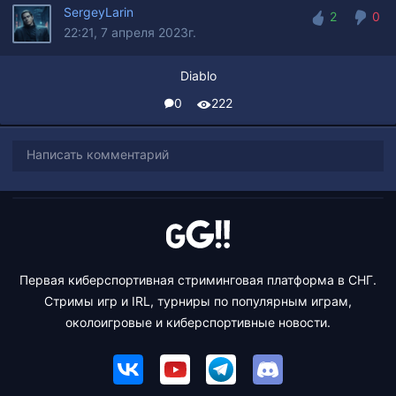
SergeyLarin
2
0
22:21, 7 апреля 2023г.
2
0
Diablo
0
222
Написать комментарий
Первая киберспортивная стриминговая платформа в СНГ.
Стримы игр и IRL, турниры по популярным играм,
околоигровые и киберспортивные новости.