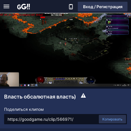
Вход / Регистрация
Власть обсалютная власть)
Поделиться клипом
Копировать