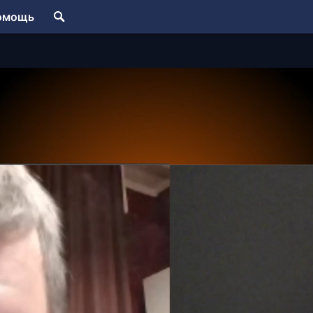
омощь