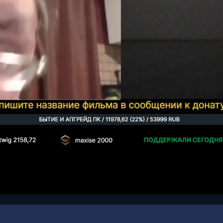
00:16
/
00:22