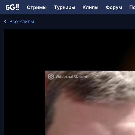
Стримы
Турниры
Клипы
Форум
П
Все клипы
fizcultprivet играл в Talk Show
361 просмотр