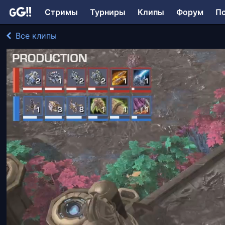
Стримы
Турниры
Клипы
Форум
П
Все клипы
Pomi играл в StarCraft II: Legacy of the Void
328 просмотров