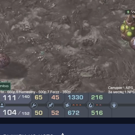
00:19
/
00:49