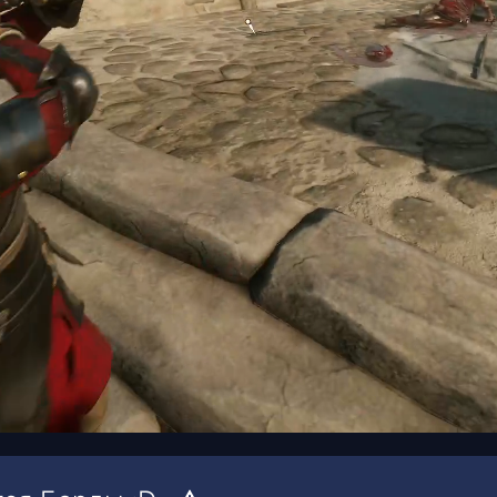
00:01
/
00:08