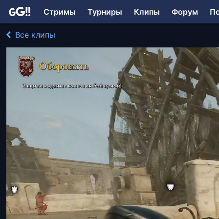
Стримы
Турниры
Клипы
Форум
П
Все клипы
FORTMAINER играл в Mordhau
1555 просмотров