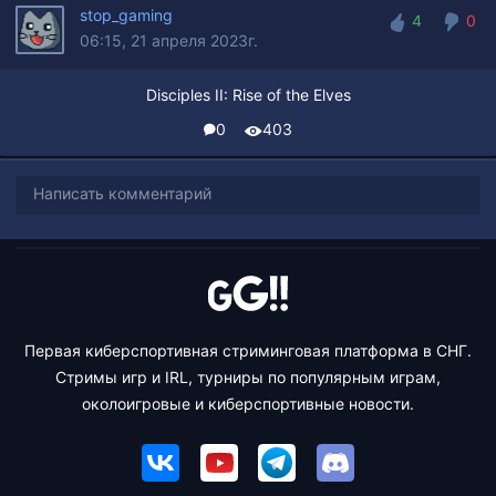
stop_gaming
4
0
06:15, 21 апреля 2023г.
4
0
Disciples II: Rise of the Elves
0
403
Написать комментарий
Первая киберспортивная стриминговая платформа в СНГ.
Стримы игр и IRL, турниры по популярным играм,
околоигровые и киберспортивные новости.