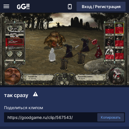
Вход / Регистрация
так сразу
Поделиться клипом
Копировать