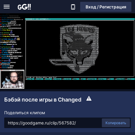
Вход / Регистрация
Бэбэй после игры в Changed
Поделиться клипом
Копировать