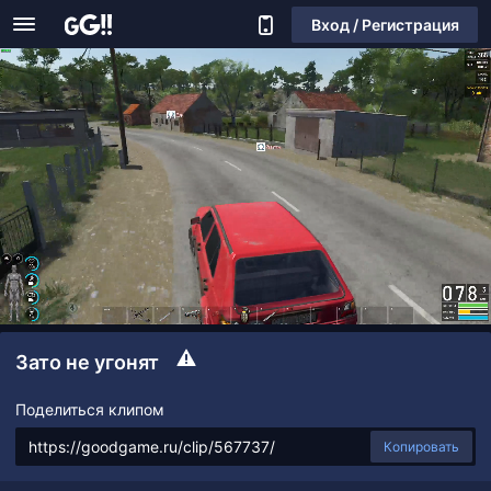
Вход / Регистрация
Зато не угонят
Поделиться клипом
Копировать