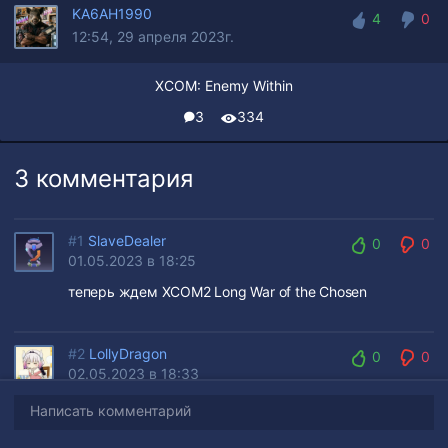
KA6AH1990
4
0
12:54, 29 апреля 2023г.
4
0
XCOM: Enemy Within
3
334
3 комментария
#1
SlaveDealer
0
0
01.05.2023 в 18:25
0
0
теперь ждем XCOM2 Long War of the Chosen
#2
LollyDragon
0
0
02.05.2023 в 18:33
0
0
Написать комментарий
#1
,