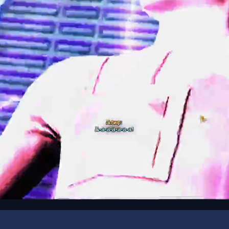
00:16
/
00:55