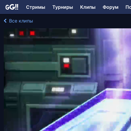
Стримы
Турниры
Клипы
Форум
П
Все клипы
LollyDragon играл в Star Wars: The Old Republic
150 просмотров