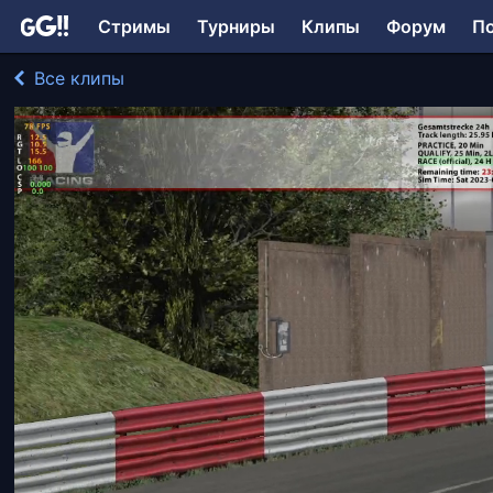
Стримы
Турниры
Клипы
Форум
П
Все клипы
tescatlipoka играл в iRacing
161 просмотр