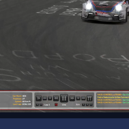
00:00
/
00:12