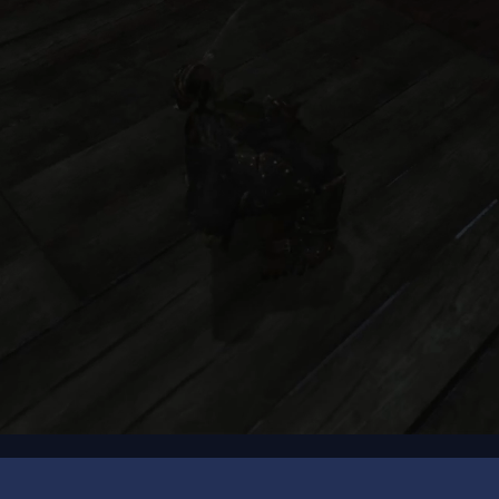
00:15
/
00:23