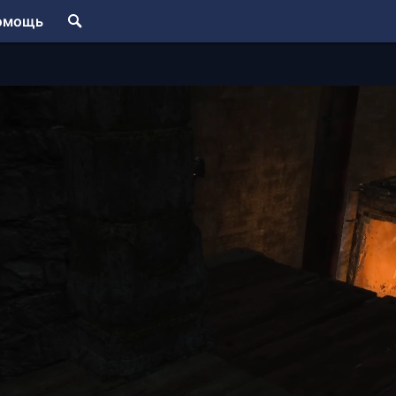
омощь