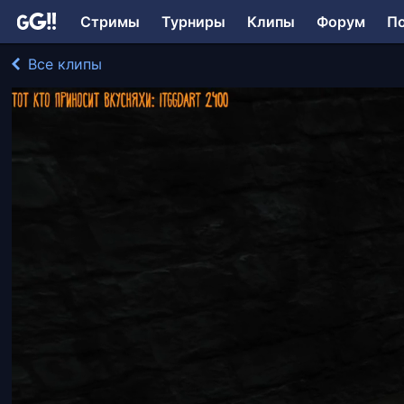
Стримы
Турниры
Клипы
Форум
П
Все клипы
Liisa_the_fox играл в Styx: Master of Shadows
142 просмотра