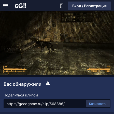
Вход / Регистрация
Вас обнаружили
Поделиться клипом
Копировать