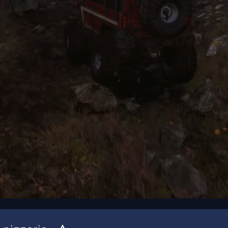
00:17
/
00:41