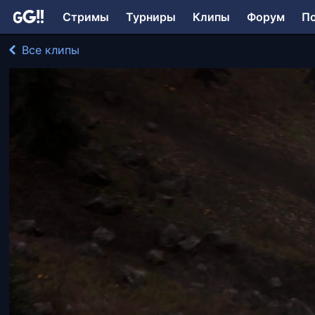
Стримы
Турниры
Клипы
Форум
П
Все клипы
FORTMAINER играл в SnowRunner
182 просмотра