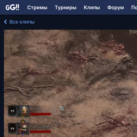
Стримы
Турниры
Клипы
Форум
П
Все клипы
Safiron играл в Diablo IV
5947 просмотров