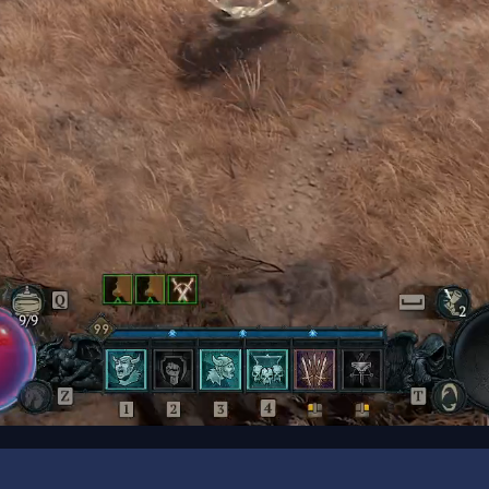
00:17
/
00:48