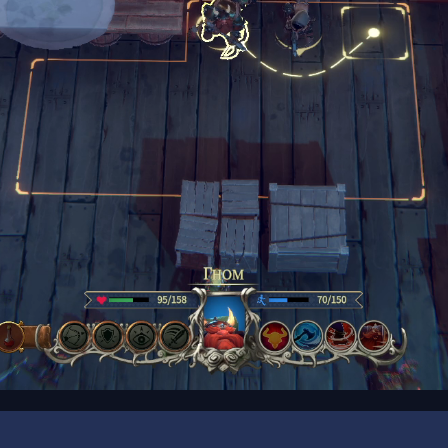
00:16
/
00:30