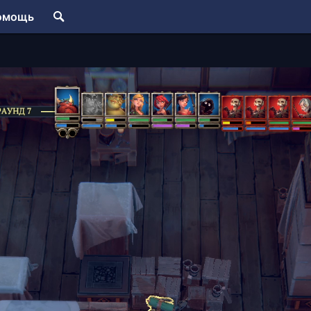
омощь
e Amulet of Chaos