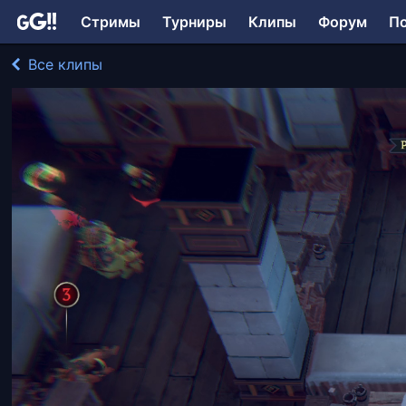
Стримы
Турниры
Клипы
Форум
П
Все клипы
TanushkaVL играл в The Dungeon of Naheulbeuk: Th
214 просмотров