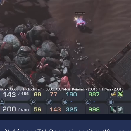
00:18
/
00:32