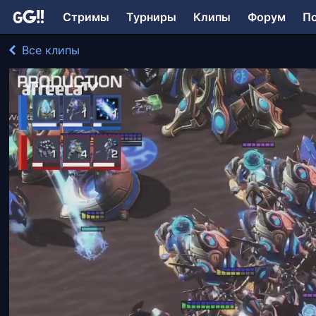
Стримы
Турниры
Клипы
Форум
П
Все клипы
Pomi играл в StarCraft II: Legacy of the Void
200 просмотров