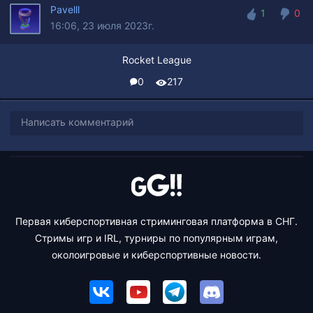
Pavelll
1
0
16:06, 23 июля 2023г.
1
0
Rocket League
0
217
Написать комментарий
Первая киберспортивная стриминговая платформа в СНГ.
Стримы игр и IRL, турниры по популярным играм,
околоигровые и киберспортивные новости.