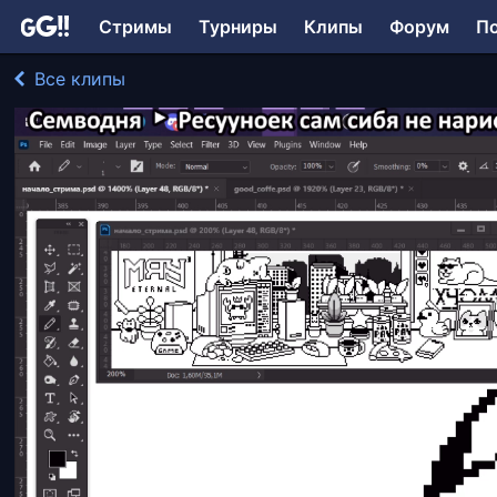
Стримы
Турниры
Клипы
Форум
П
Все клипы
Sovremenii играл в Adobe Photoshop
243 просмотра