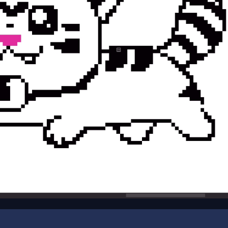
00:18
/
01:39