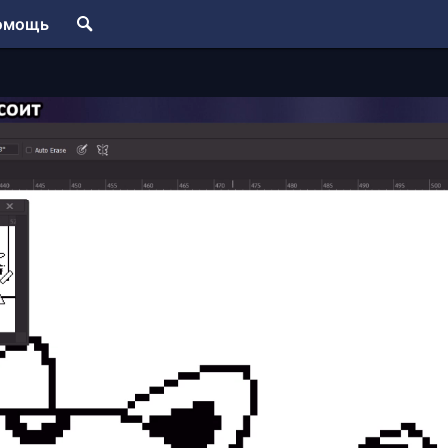
омощь