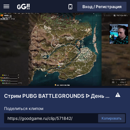
Вход / Регистрация
Стрим PUBG BATTLEGROUNDS ᐅ День зрителя с Подписчиками ᐅ На Русском языке stream
Поделиться клипом
Копировать