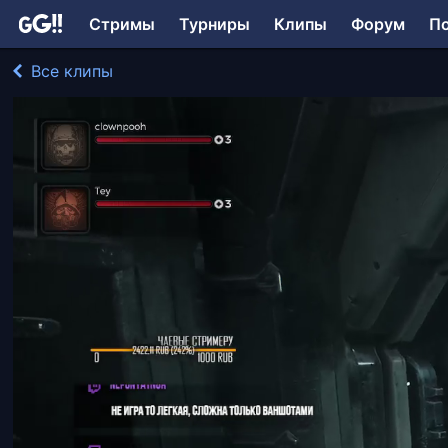
Стримы
Турниры
Клипы
Форум
П
Все клипы
bonivur играл в Remnant II
187 просмотров