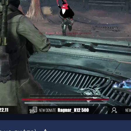
00:19
/
00:38