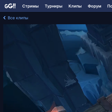
Стримы
Турниры
Клипы
Форум
П
Все клипы
Povar играл в League of Legends
205 просмотров