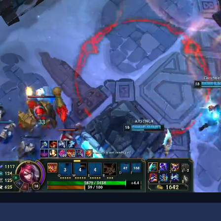
00:19
/
00:24