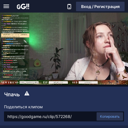
Вход / Регистрация
Чпачь
Поделиться клипом
Копировать