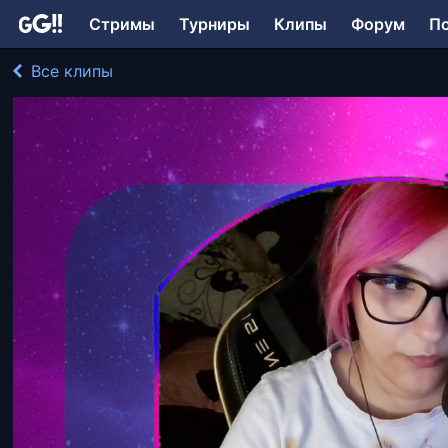
Стримы
Турниры
Клипы
Форум
П
Все клипы
MuHbka играл в A Plague Tale: Requiem
247 просмотров