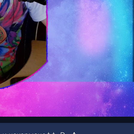
00:16
/
00:30