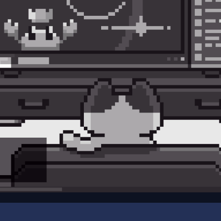
00:00
/
00:08