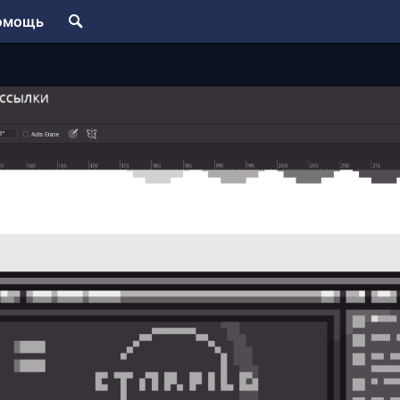
омощь