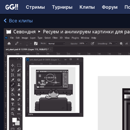
Стримы
Турниры
Клипы
Форум
П
Все клипы
Sovremenii играл в Adobe Photoshop
165 просмотров