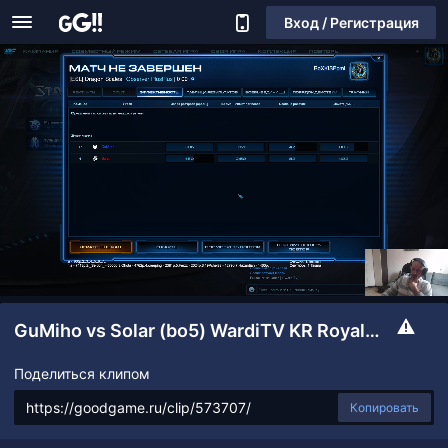
Вход / Регистрация
GuMiho vs Solar (bo5) WardiTV KR Royale s2: плей-офф (день#1)
Поделиться клипом
Копировать