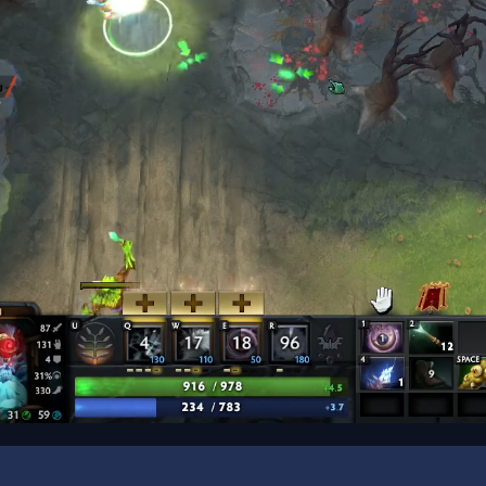
00:19
/
00:50