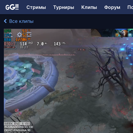
Стримы
Турниры
Клипы
Форум
П
Все клипы
fizcultprivet играл в DotA 2
680 просмотров