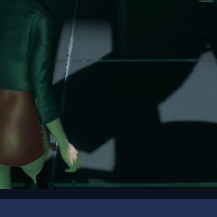
00:00
/
00:08