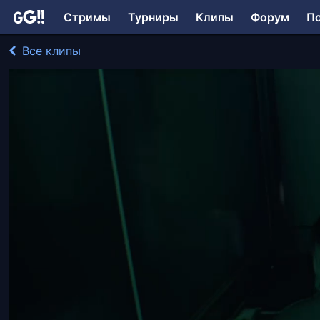
Стримы
Турниры
Клипы
Форум
П
Все клипы
Streamota играл в Resident Evil 4
215 просмотров