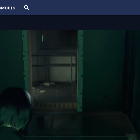
омощь