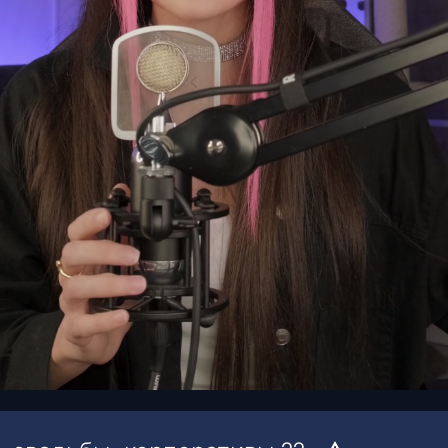
00:15
/
02:05