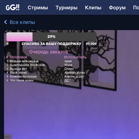
Стримы
Турниры
Клипы
Форум
П
Все клипы
CoverDiva играл в Music
220 просмотров