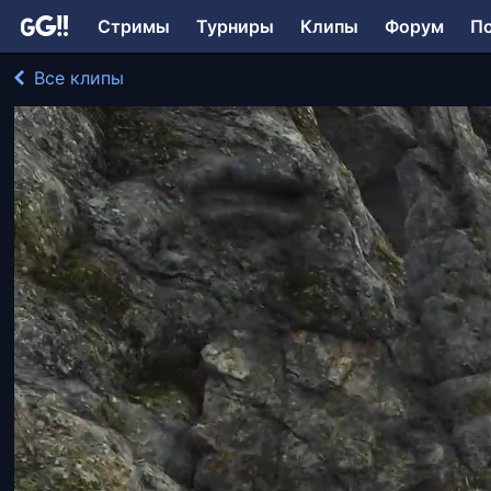
Стримы
Турниры
Клипы
Форум
П
Все клипы
TanushkaVL играл в Metro Exodus
229 просмотров