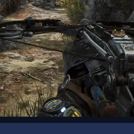
00:19
/
00:44