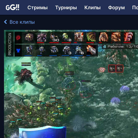
Стримы
Турниры
Клипы
Форум
П
Все клипы
Pomi играл в StarCraft II: Legacy of the Void
1986 просмотров