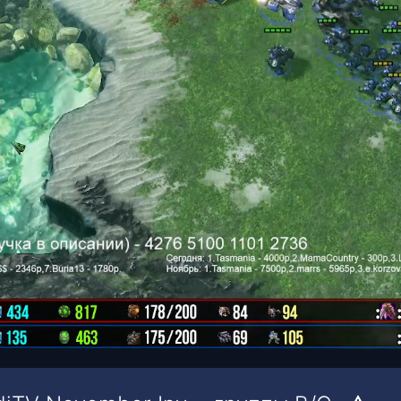
00:16
/
00:27