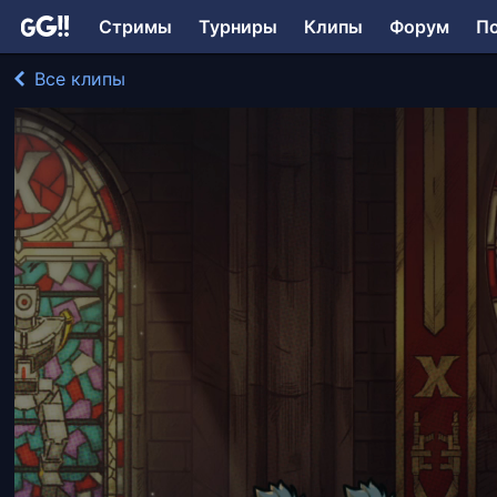
Стримы
Турниры
Клипы
Форум
П
Все клипы
Nikichar играл в Risk of Rain
206 просмотров