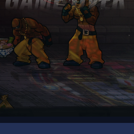
00:19
/
00:29