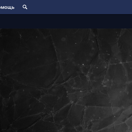
омощь