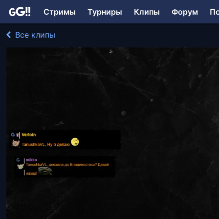
Стримы
Турниры
Клипы
Форум
П
Все клипы
TanushkaVL играл в Metro Exodus
171 просмотр