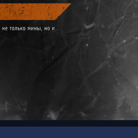
00:19
/
00:25