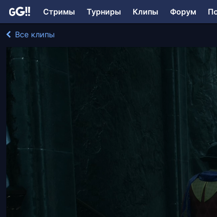
Стримы
Турниры
Клипы
Форум
П
Все клипы
LollyDragon играл в Hogwarts Legacy
134 просмотра