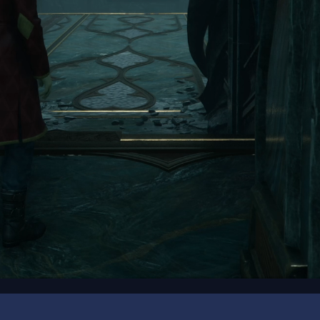
00:19
/
00:36